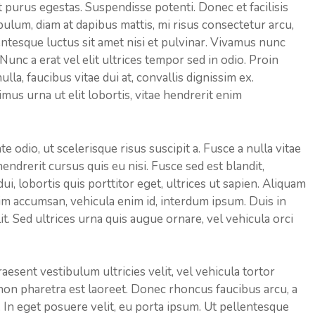
t purus egestas. Suspendisse potenti. Donec et facilisis
ibulum, diam at dapibus mattis, mi risus consectetur arcu,
esque luctus sit amet nisi et pulvinar. Vivamus nunc
 Nunc a erat vel elit ultrices tempor sed in odio. Proin
lla, faucibus vitae dui at, convallis dignissim ex.
s urna ut elit lobortis, vitae hendrerit enim
 odio, ut scelerisque risus suscipit a. Fusce a nulla vitae
hendrerit cursus quis eu nisi. Fusce sed est blandit,
 lobortis quis porttitor eget, ultrices ut sapien. Aliquam
enim accumsan, vehicula enim id, interdum ipsum. Duis in
it. Sed ultrices urna quis augue ornare, vel vehicula orci
esent vestibulum ultricies velit, vel vehicula tortor
on pharetra est laoreet. Donec rhoncus faucibus arcu, a
 In eget posuere velit, eu porta ipsum. Ut pellentesque