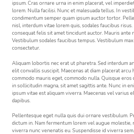
ipsum. Cras ornare urna in enim placerat, vel imperdie
lorem. Nulla facilisi. Nunc et malesuada tellus. In vest
condimentum semper quam ipsum auctor tortor. Pellent
nisl, interdum vitae lorem quis, sodales faucibus risus.
consequat felis sit amet tincidunt auctor. Mauris ante nu
Vestibulum sodales faucibus tempus. Vestibulum maximu
consectetur.
Aliquam lobortis nec erat ut pharetra. Sed interdum ante
elit convallis suscipit. Maecenas at diam placerat arcu 
commodo mauris eget, commodo nulla. Quisque eros dui,
in sollicitudin magna, sit amet sagittis ante. Nunc in 
ipsum vitae est aliquam viverra. Maecenas vel varius el
dapibus.
Pellentesque eget nulla quis dui ornare vestibulum. Pra
dictum in. Nam fermentum lorem vel augue molestie, n
viverra nunc venenatis eu. Suspendisse id viverra sem.