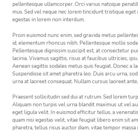
pellentesque ullamcorper. Orci varius natoque penatib
mus. Sed vel neque nec lorem tincidunt tristique eget
egestas in lorem non interdum.
Proin euismod nunc enim, sed gravida metus pellentes
id, elementum rhoncus nibh. Pellentesque mollis sod
Pellentesque dignissim suscipit est, at consectetur pu
lacinia. Vivamus sagittis, risus at faucibus ultricies, i
Aenean sagittis sodales metus quis feugiat. Donec a lac
Suspendisse sit amet pharetra leo. Duis arcu urna, soda
urna at laoreet consequat. Nullam cursus laoreet ante, 
Praesent sollicitudin sed dui at rutrum. Sed lorem turpis
Aliquam non turpis vel urna blandit maximus ut vel aug
eget ligula velit. In euismod efficitur tellus, a venenatis
quam nisi egestas velit, vitae feugiat libero enim sit 
pharetra, tellus risus auctor diam, vitae tempor massa od