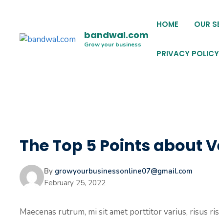
Skip
to
HOME
OUR S
content
bandwal.com
Grow your business
PRIVACY POLICY
The Top 5 Points about V
By
growyourbusinessonline07@gmail.com
February 25, 2022
Maecenas rutrum, mi sit amet porttitor varius, risus r