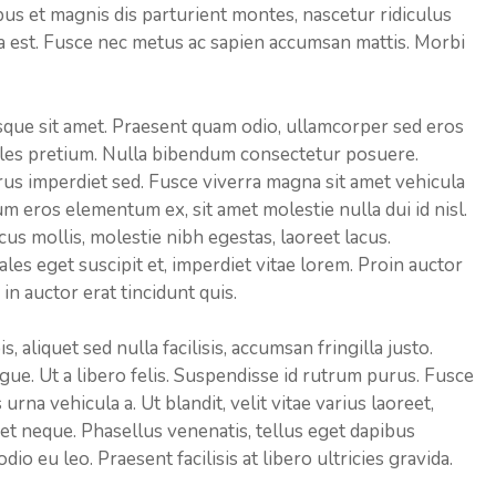
us et magnis dis parturient montes, nascetur ridiculus
 a est. Fusce nec metus ac sapien accumsan mattis. Morbi
que sit amet. Praesent quam odio, ullamcorper sed eros
ales pretium. Nulla bibendum consectetur posuere.
rus imperdiet sed. Fusce viverra magna sit amet vehicula
psum eros elementum ex, sit amet molestie nulla dui id nisl.
us mollis, molestie nibh egestas, laoreet lacus.
les eget suscipit et, imperdiet vitae lorem. Proin auctor
in auctor erat tincidunt quis.
, aliquet sed nulla facilisis, accumsan fringilla justo.
ue. Ut a libero felis. Suspendisse id rutrum purus. Fusce
 urna vehicula a. Ut blandit, velit vitae varius laoreet,
amet neque. Phasellus venenatis, tellus eget dapibus
io eu leo. Praesent facilisis at libero ultricies gravida.