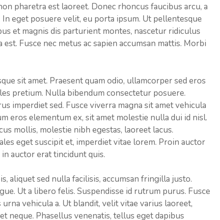
on pharetra est laoreet. Donec rhoncus faucibus arcu, a
 In eget posuere velit, eu porta ipsum. Ut pellentesque
us et magnis dis parturient montes, nascetur ridiculus
 a est. Fusce nec metus ac sapien accumsan mattis. Morbi
que sit amet. Praesent quam odio, ullamcorper sed eros
ales pretium. Nulla bibendum consectetur posuere.
rus imperdiet sed. Fusce viverra magna sit amet vehicula
psum eros elementum ex, sit amet molestie nulla dui id nisl.
us mollis, molestie nibh egestas, laoreet lacus.
les eget suscipit et, imperdiet vitae lorem. Proin auctor
in auctor erat tincidunt quis.
, aliquet sed nulla facilisis, accumsan fringilla justo.
ue. Ut a libero felis. Suspendisse id rutrum purus. Fusce
 urna vehicula a. Ut blandit, velit vitae varius laoreet,
amet neque. Phasellus venenatis, tellus eget dapibus