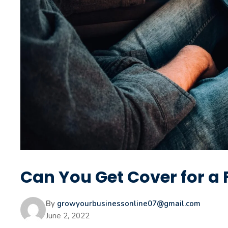
Can You Get Cover for a 
By
growyourbusinessonline07@gmail.com
June 2, 2022