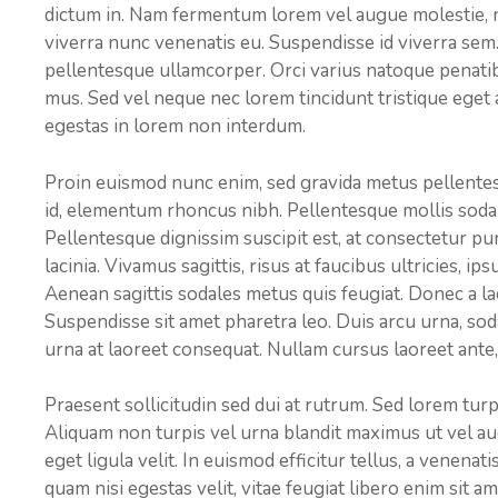
dictum in. Nam fermentum lorem vel augue molestie, n
viverra nunc venenatis eu. Suspendisse id viverra sem.
pellentesque ullamcorper. Orci varius natoque penatib
mus. Sed vel neque nec lorem tincidunt tristique eget
egestas in lorem non interdum.
Proin euismod nunc enim, sed gravida metus pellentes
id, elementum rhoncus nibh. Pellentesque mollis sod
Pellentesque dignissim suscipit est, at consectetur pu
lacinia. Vivamus sagittis, risus at faucibus ultricies, i
Aenean sagittis sodales metus quis feugiat. Donec a lac
Suspendisse sit amet pharetra leo. Duis arcu urna, soda
urna at laoreet consequat. Nullam cursus laoreet ante, 
Praesent sollicitudin sed dui at rutrum. Sed lorem turpis
Aliquam non turpis vel urna blandit maximus ut vel aug
eget ligula velit. In euismod efficitur tellus, a venenatis
quam nisi egestas velit, vitae feugiat libero enim sit 