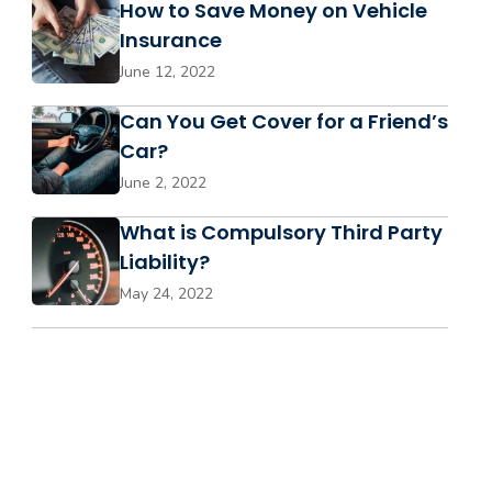
How to Save Money on Vehicle
Insurance
June 12, 2022
Can You Get Cover for a Friend’s
Car?
June 2, 2022
What is Compulsory Third Party
Liability?
May 24, 2022