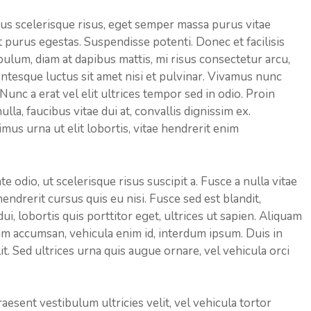
isus scelerisque risus, eget semper massa purus vitae
t purus egestas. Suspendisse potenti. Donec et facilisis
ibulum, diam at dapibus mattis, mi risus consectetur arcu,
esque luctus sit amet nisi et pulvinar. Vivamus nunc
 Nunc a erat vel elit ultrices tempor sed in odio. Proin
lla, faucibus vitae dui at, convallis dignissim ex.
s urna ut elit lobortis, vitae hendrerit enim
 odio, ut scelerisque risus suscipit a. Fusce a nulla vitae
hendrerit cursus quis eu nisi. Fusce sed est blandit,
 lobortis quis porttitor eget, ultrices ut sapien. Aliquam
enim accumsan, vehicula enim id, interdum ipsum. Duis in
it. Sed ultrices urna quis augue ornare, vel vehicula orci
esent vestibulum ultricies velit, vel vehicula tortor